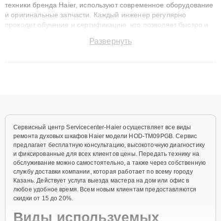
техники бренда Haier, используют современное оборудование
и оригинальные запчасти. Каждый инженер регулярно
проходит обучение и сертификацию, что позволяет быстро и
точноdiagnostikировать поломки и восстанавливать технику с
Развернуть
сохранением гарантии до 3 лет. Наши мастера решают
сложные случаи: от замены матриц и материнских плат до
ремонта после залития и восстановления данных. Благодаря
высокой квалификации и ответственному подходу клиенты
получают быстрый, качественный ремонт и понятные
объяснения по результатам диагностики.
Сервисный центр Servicecenter-Haier осуществляет все виды
ремонта духовых шкафов Haier модели HOD-TM09PGB. Сервис
предлагает бесплатную консультацию, высокоточную диагностику
и фиксированные для всех клиентов цены. Передать технику на
обслуживание можно самостоятельно, а также через собственную
службу доставки компании, которая работает по всему городу
Казань. Действует услуга выезда мастера на дом или офис в
любое удобное время. Всем новым клиентам предоставляются
скидки от 15 до 20%.
Виды используемых